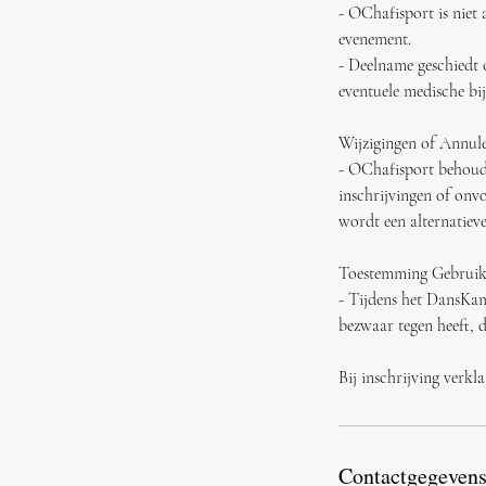
- OChafisport is niet 
evenement.
- Deelname geschiedt 
eventuele medische bi
Wijzigingen of Annul
- OChafisport behoudt
inschrijvingen of onv
wordt een alternatie
Toestemming Gebruik 
- Tijdens het DansKam
bezwaar tegen heeft, d
Bij inschrijving verk
Contactgegeven