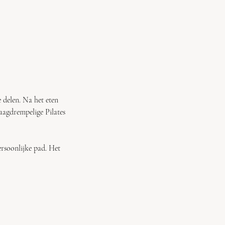
 delen. Na het eten
aagdrempelige Pilates
rsoonlijke pad. Het