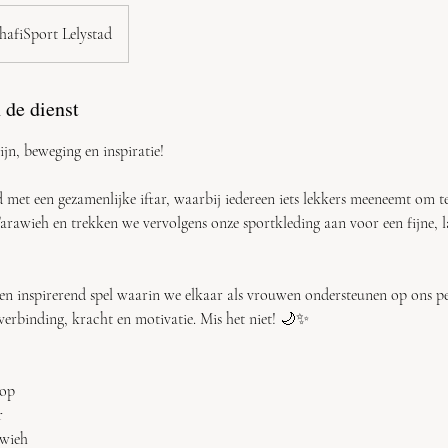
afiSport Lelystad
 de dienst
jn, beweging en inspiratie!
met een gezamenlijke iftar, waarbij iedereen iets lekkers meeneemt om te
rawieh en trekken we vervolgens onze sportkleding aan voor een fijne, l
en inspirerend spel waarin we elkaar als vrouwen ondersteunen op ons pe
erbinding, kracht en motivatie. Mis het niet! 🌙✨
oop
r
awieh