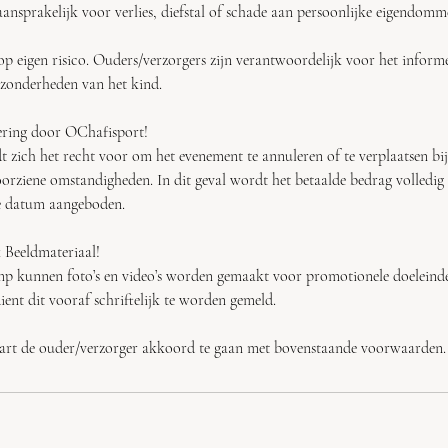
aansprakelijk voor verlies, diefstal of schade aan persoonlijke eigendomm
op eigen risico. Ouders/verzorgers zijn verantwoordelijk voor het inform
jzonderheden van het kind.
ering door OChafisport!
 zich het recht voor om het evenement te annuleren of te verplaatsen b
oorziene omstandigheden. In dit geval wordt het betaalde bedrag volledig
ve datum aangeboden.
Beeldmateriaal!
p kunnen foto’s en video’s worden gemaakt voor promotionele doeleinde
ient dit vooraf schriftelijk te worden gemeld.
laart de ouder/verzorger akkoord te gaan met bovenstaande voorwaarden.
s