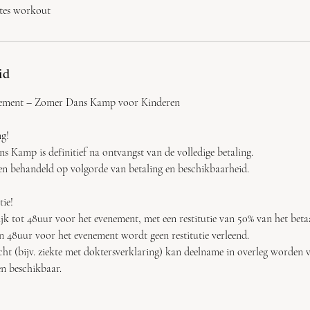
lates workout
id
ement – Zomer Dans Kamp voor Kinderen
ng!
s Kamp is definitief na ontvangst van de volledige betaling.
en behandeld op volgorde van betaling en beschikbaarheid.
tie!
ijk tot 48uur voor het evenement, met een restitutie van 50% van het beta
en 48uur voor het evenement wordt geen restitutie verleend.
cht (bijv. ziekte met doktersverklaring) kan deelname in overleg worden v
n beschikbaar.