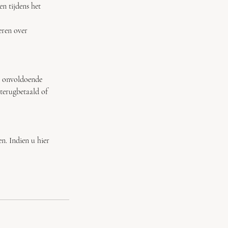
en tijdens het
eren over
ij onvoldoende
 terugbetaald of
n. Indien u hier