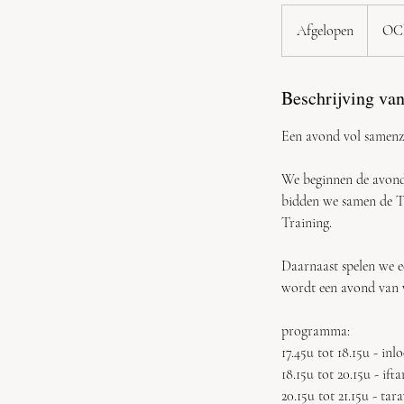
Afgelopen
A
OCh
f
g
Beschrijving van
e
l
Een avond vol samenzi
o
p
We beginnen de avond 
e
bidden we samen de Ta
n
Training.
Daarnaast spelen we e
wordt een avond van v
programma:
17.45u tot 18.15u - inl
18.15u tot 20.15u - ifta
20.15u tot 21.15u - tar