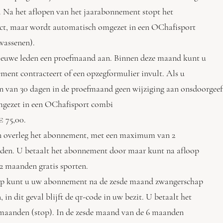
a het aflopen van het jaarabonnement stopt het
t, maar wordt automatisch omgezet in een OChafisport
assenen).
 nieuwe leden een proefmaand aan. Binnen deze maand kunt u
nt contracteert of een opzegformulier invult. Als u
n van 30 dagen in de proefmaand geen wijziging aan onsdoor
gezet in een OChafisport combi
 75,00.
 in overleg het abonnement, met een maximum van 2
n. U betaalt het abonnement door maar kunt na afloop
maanden gratis sporten.
hap kunt u uw abonnement na de zesde maand zwangerschap
 dit geval blijft de qr-code in uw bezit. U betaalt het
anden (stop). In de zesde maand van de 6 maanden