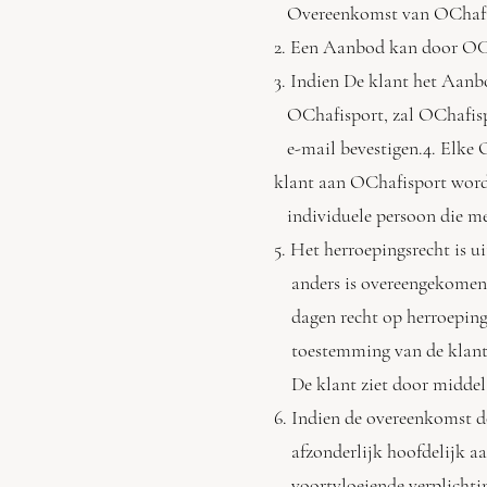
Overeenkomst van OChafispo
2. Een Aanbod kan door OCh
3. Indien De klant het Aanb
OChafisport, zal OChafispo
e-mail bevestigen.4. Elke 
klant aan OChafisport wordt 
individuele persoon die me
5. Het herroepingsrecht is ui
anders is overeengekomen. D
dagen recht op herroeping 
toestemming van de klant r
De klant ziet door middel 
6. Indien de overeenkomst d
afzonderlijk hoofdelijk aa
voortvloeiende verplichti