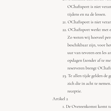
OChafisport is niet verantw
tijdens en na de lessen.
21. OChafisport is niet vera
22. OChafisport werkt met ee
Zo weten wij hoeveel perso
beschikbaar zijn, voor het
uur van tevoren een les ann
opdagen (zonder af te meld
reserveren brengt OChafisp
23. Te allen tijde gelden de 
zich die in acht te nemen. D
receptie.
Artikel 2
1. De Overeenkomst komt to