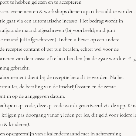
t te hebben gelezen en te accepteren.
ussen, evenementen & workshops dienen apart betaald te worden.
tie gaat via een automatische incasso. Het bedrag wordt in
rafgaande maand afgeschreven (bijvoorbeeld; eind juni
 maand juli afgeschreven). Indien u liever op een andere
e receptie contant of per pin betalen, echter wel voor de
orneren van de incasso of te laat betalen (na de 25ste wordt
ning gebracht.
 abonnement dient bij de receptie betaalt te worden. Na het
mulier, de betaling van de inschrijfkosten en de eerste
 in op de aangegeven datum.
Chafisport qr-code, deze qr-code wordt geactiveerd via de app.
krijgen pas doorgang vanaf 3 leden per les, dit geld voor iedere
 & kinderen).
een opzegtermijn van 1 kalendermaand met in achtneming