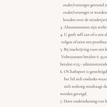
ouder/verzorger getoond te
ouder/verzorger te worden g
houden over de minderjari
3. Abonnementen zijn strik
4. U geeft zelf aan of u een
volgen of eerst een proefma
5. Bij inschrijving voor e
Volwassenen betalen € 35,
betalen €25,- administratiek
6. OChafisport is gerechtigd
het lid zich ondanks waarsc
zich zodanig misdraagt da
worden gevergd.
7. Door ondertekening van h