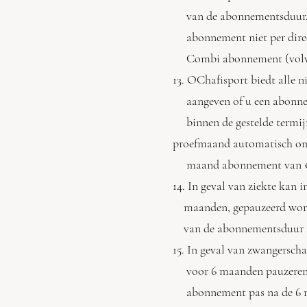
van de abonnementsduur. N
abonnement niet per direc
Combi abonnement (volw
13. OChafisport biedt alle
aangeven of u een abonneme
binnen de gestelde termij
proefmaand automatisch om
maand abonnement van €
14. In geval van ziekte kan
maanden, gepauzeerd worde
van de abonnementsduur 2 
15. In geval van zwangersc
voor 6 maanden pauzeren, in
abonnement pas na de 6 ma