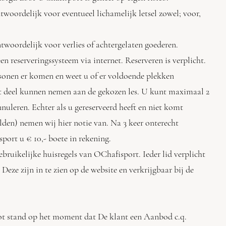
oordelijk voor eventueel lichamelijk letsel zowel; voor,
ntwoordelijk voor verlies of achtergelaten goederen.
n reserveringssysteem via internet. Reserveren is verplicht.
nen er komen en weet u of er voldoende plekken
 deel kunnen nemen aan de gekozen les. U kunt maximaal 2
uleren. Echter als u gereserveerd heeft en niet komt
en) nemen wij hier notie van. Na 3 keer onterecht
ort u € 10,- boete in rekening.
gebruikelijke huisregels van OChafisport. Ieder lid verplicht
eze zijn in te zien op de website en verkrijgbaar bij de
t stand op het moment dat De klant een Aanbod c.q.