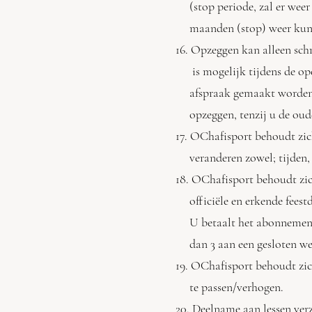
(stop periode, zal er weer
maanden (stop) weer kunt
16. Opzeggen kan alleen schr
is mogelijk tijdens de open
afspraak gemaakt worden. D
opzeggen, tenzij u de ouder
17. OChafisport behoudt zich
veranderen zowel; tijden, 
18. OChafisport behoudt zic
officiële en erkende feestd
U betaalt het abonnement do
dan 3 aan een gesloten we
19. OChafisport behoudt zic
te passen/verhogen.
20. Deelname aan lessen verz