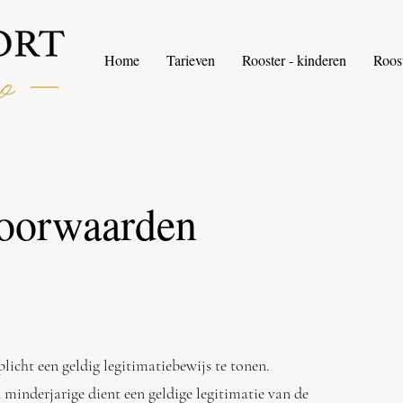
Home
Tarieven
Rooster - kinderen
Roos
oorwaarden
rplicht een geldig legitimatiebewijs te tonen.
n minderjarige dient een geldige legitimatie van de