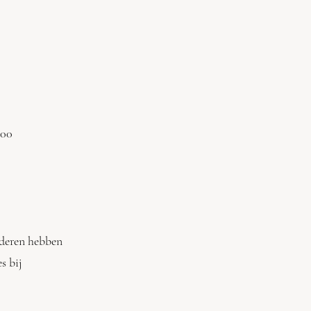
 er € 5,00
 Kinderen hebben
 les bij