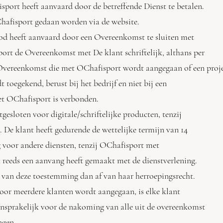
rt heeft aanvaard door de betreffende Dienst te betalen.
afisport gedaan worden via de website.
od heeft aanvaard door een Overeenkomst te sluiten met
rt de Overeenkomst met De klant schriftelijk, althans per
Overeenkomst die met OChafisport wordt aangegaan of een pro
toegekend, berust bij het bedrijf en niet bij een
t OChafisport is verbonden.
tgesloten voor digitale/schriftelijke producten, tenzij
e klant heeft gedurende de wettelijke termijn van 14
voor andere diensten, tenzij OChafisport met
eeds een aanvang heeft gemaakt met de dienstverlening.
van deze toestemming dan af van haar herroepingsrecht.
oor meerdere klanten wordt aangegaan, is elke klant
nsprakelijk voor de nakoming van alle uit de overeenkomst
ngen.