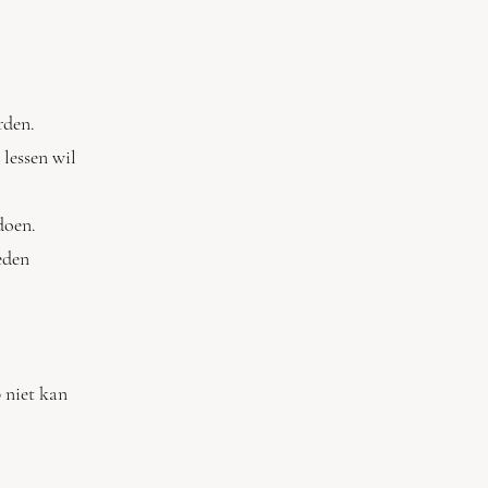
rden.
e lessen wil
te voldoen.
e Oud-leden
chap niet kan