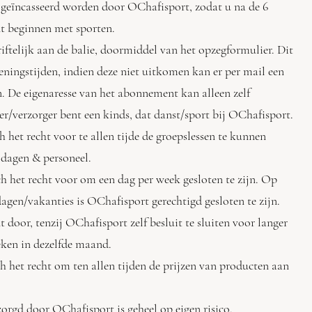
 geïncasseerd worden door OChafisport, zodat u na de 6
 beginnen met sporten.
iftelijk aan de balie, doormiddel van het opzegformulier. Dit
ingstijden, indien deze niet uitkomen kan er per mail een
e eigenaresse van het abonnement kan alleen zelf
/verzorger bent een kinds, dat danst/sport bij OChafisport.
 het recht voor te allen tijde de groepslessen te kunnen
dagen & personeel.
h het recht voor om een dag per week gesloten te zijn. Op
agen/vakanties is OChafisport gerechtigd gesloten te zijn.
or, tenzij OChafisport zelf besluit te sluiten voor langer
ken in dezelfde maand.
h het recht om ten allen tijden de prijzen van producten aan
orgd door OChafisport is geheel op eigen risico.