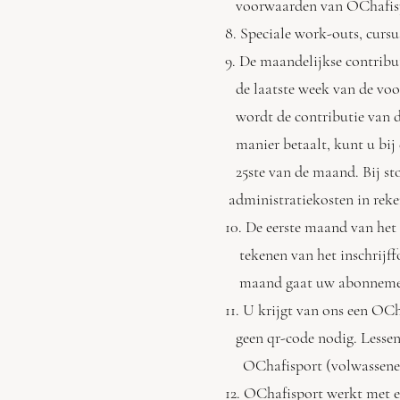
voorwaarden van OChafispor
8. Speciale work-outs, curs
9. De maandelijkse contribu
de laatste week van de voo
wordt de contributie van de
manier betaalt, kunt u bij d
25ste van de maand. Bij st
administratiekosten in reke
10. De eerste maand van het
tekenen van het inschrijffor
maand gaat uw abonnement
11. U krijgt van ons een O
geen qr-code nodig. Lessen 
OChafisport (volwassenen
12. OChafisport werkt met 