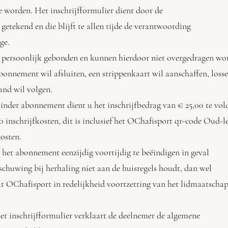
 worden. Het inschrijfformulier dient door de
etekend en die blijft te allen tijde de verantwoording
ge.
t persoonlijk gebonden en kunnen hierdoor niet overgedragen wo
 abonnement wil afsluiten, een strippenkaart wil aanschaffen, loss
and wil volgen.
en kinder abonnement dient u het inschrijfbedrag van € 25,00 
00 inschrijfkosten, dit is inclusief het OChafisport qr-cod
osten.
 het abonnement eenzijdig voortijdig te beëindigen in geval
huwing bij herhaling niet aan de huisregels houdt, dan wel
t OChafisport in redelijkheid voortzetting van het lidmaats
et inschrijfformulier verklaart de deelnemer de algemene