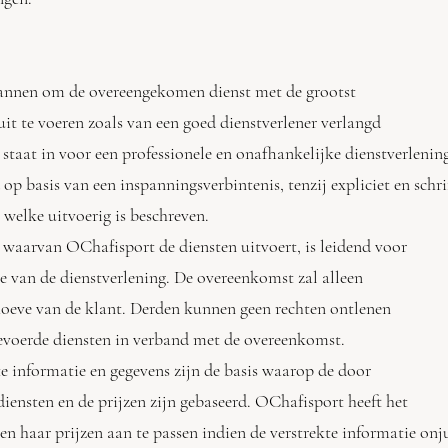
spannen om de overeengekomen dienst met de grootst
t te voeren zoals van een goed dienstverlener verlangd
taat in voor een professionele en onafhankelijke dienstverl
op basis van een inspanningsverbintenis, tenzij expliciet en sc
welke uitvoerig is beschreven.
 waarvan OChafisport de diensten uitvoert, is leidend voor
 van de dienstverlening. De overeenkomst zal alleen
eve van de klant. Derden kunnen geen rechten ontlenen
voerde diensten in verband met de overeenkomst.
te informatie en gegevens zijn de basis waarop de door
nsten en de prijzen zijn gebaseerd. OChafisport heeft het
n haar prijzen aan te passen indien de verstrekte informatie onj