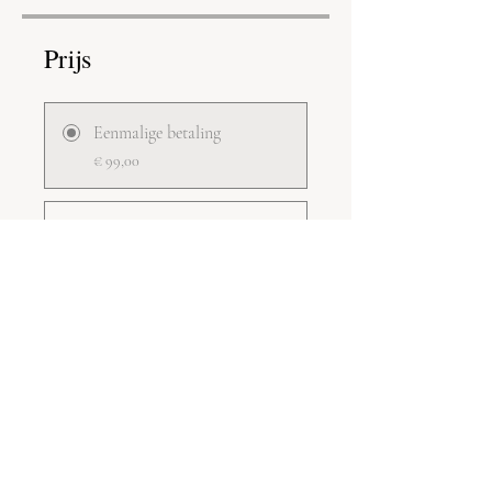
Prijs
Eenmalige betaling
€ 99,00
Personal Training
€ 250,00 + € 25,00
administratiekosten
Delen