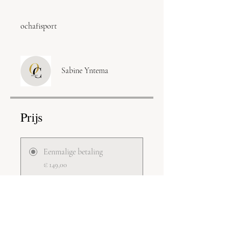
ochafisport
Sabine Yntema
Prijs
Eenmalige betaling
€ 149,00
Leefstijl & Voeding
programma
€ 400,00 + € 25,00