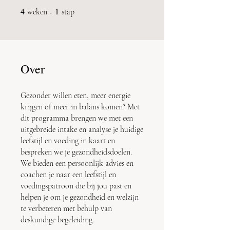
4
4 weken
1
1 stap
weken
stap
Over
Gezonder willen eten, meer energie
krijgen of meer in balans komen? Met
dit programma brengen we met een
uitgebreide intake en analyse je huidige
leefstijl en voeding in kaart en
bespreken we je gezondheidsdoelen.
We bieden een persoonlijk advies en
coachen je naar een leefstijl en
voedingspatroon die bij jou past en
helpen je om je gezondheid en welzijn
te verbeteren met behulp van
deskundige begeleiding.